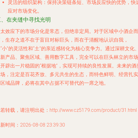
灵活的组织架构
：保持决策链条短、市场反应快的优势，快
应对市场变化。
三、在夹缝中寻找光明
马太效应下的市场分化是常态，但绝非定局。对于区域中小酒企
言，生存之道不在于盲目对标巨头，而在于清醒地认识自我，
“小”的灵活性和“土”的亲近感转化为核心竞争力。通过深耕文化
创新产品、聚焦区域、善用数字工具，完全可以在巨头林立的市
上开辟出一片稳固的“根据地”，实现可持续的良性发展。未来的酒
市场，注定是百花齐放、多元共生的生态，而特色鲜明、经营扎
的区域品牌，必将在其中占据不可替代的一席之地。
若转载，请注明出处：http://www.cz5179.com/product/31.html
新时间：2026-08-08 23:39:30