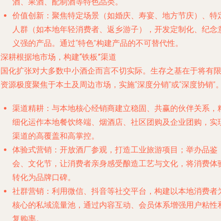
酒、果酒、配制酒等特色品类。
价值创新
：聚焦特定场景（如婚庆、寿宴、地方节庆）、特
人群（如本地年轻消费者、返乡游子），开发定制化、纪念
义强的产品。通过“特色”构建产品的不可替代性。
. 深耕根据地市场，构建“铁板”渠道
全国化扩张对大多数中小酒企而言不切实际。生存之基在于将有
的资源
极度聚焦于本土及周边市场
，实施“深度分销”或“深度协销”
渠道精耕
：与本地核心经销商建立稳固、共赢的伙伴关系，
细化运作本地餐饮终端、烟酒店、社区团购及企业团购，实
渠道的高覆盖和高掌控。
体验式营销
：开放酒厂参观，打造工业旅游项目；举办品鉴
会、文化节，让消费者亲身感受酿造工艺与文化，将消费体
转化为品牌口碑。
社群营销
：利用微信、抖音等社交平台，构建以本地消费者
核心的私域流量池，通过内容互动、会员体系增强用户粘性
复购率。