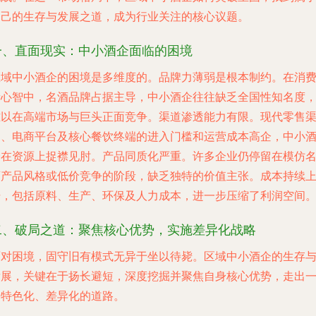
自己的生存与发展之道，成为行业关注的核心议题。
一、直面现实：中小酒企面临的困境
区域中小酒企的困境是多维度的。
品牌力薄弱
是根本制约。在消
者心智中，名酒品牌占据主导，中小酒企往往缺乏全国性知名度
难以在高端市场与巨头正面竞争。
渠道渗透能力有限
。现代零售
道、电商平台及核心餐饮终端的进入门槛和运营成本高企，中小
企在资源上捉襟见肘。
产品同质化严重
。许多企业仍停留在模仿
酒产品风格或低价竞争的阶段，缺乏独特的价值主张。
成本持续
升
，包括原料、生产、环保及人力成本，进一步压缩了利润空间
二、破局之道：聚焦核心优势，实施差异化战略
面对困境，固守旧有模式无异于坐以待毙。区域中小酒企的生存
发展，关键在于扬长避短，深度挖掘并聚焦自身核心优势，走出
条特色化、差异化的道路。