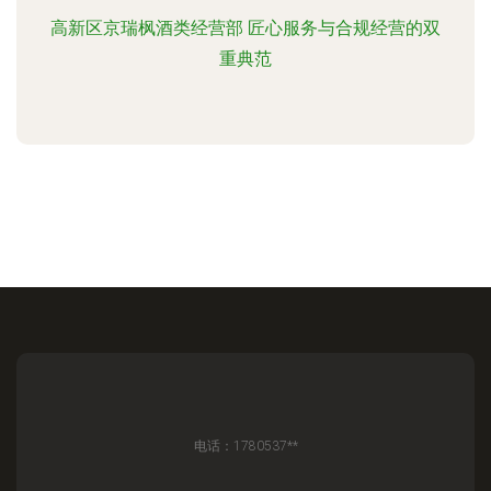
高新区京瑞枫酒类经营部 匠心服务与合规经营的双
重典范
电话：1780537**