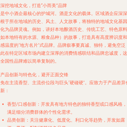
. 深挖地域文化，打造“小而美”品牌
这是中小酒企最核心的护城河。酒是文化的载体。区域酒企应深
植根于所在地域的历史、风土、人文故事，将独特的
地域文化基
转化为品牌灵魂。例如，讲好本地酿酒历史、传统工艺、特色原
（如本地特有的水源、粮食品种）的故事，打造具有高度辨识度
情感温度的“地方名片”式品牌。品牌叙事要真诚、独特，避免空泛
以此在特定区域市场内建立深厚的消费情感联结和品牌忠诚度，
是全国性品牌难以简单复制的。
. 产品创新与特色化，避开正面交锋
避免在主流香型、主流价位段与巨头“硬碰硬”。应致力于
产品差异
创新
：
香型/口感创新
：开发具有地方特色的独特香型或口感风格，
满足细分消费群体的个性化需求。
品类创新
：关注健康化、低度化、利口化等趋势，开发如露