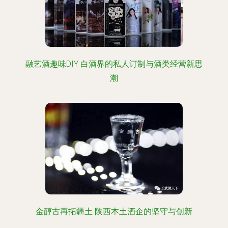
融艺酒趣味DIY 白酒界的私人订制与酒类经营新思
潮
金醇古再拓疆土 陕西本土酒企的坚守与创新