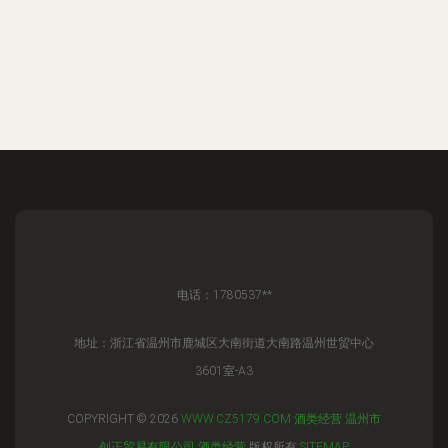
电话：1780537**
地址：浙江省温州市鹿城区大南街道大南路温州世贸中心
3601室-A3
COPYRIGHT © 2026
WWW.CZ5179.COM
酒类经营
温州市
创正贸易有限公司
酒类经营
版权所有
SITEMAP