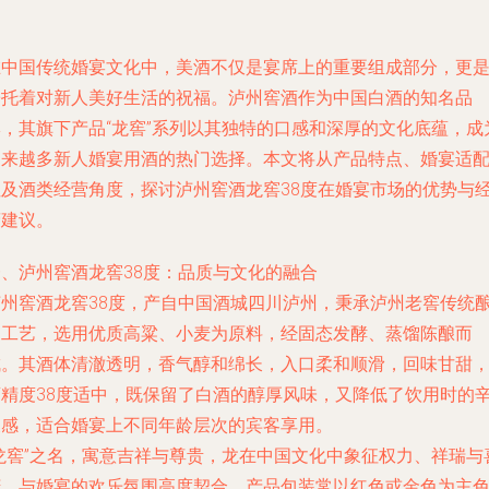
在中国传统婚宴文化中，美酒不仅是宴席上的重要组成部分，更
寄托着对新人美好生活的祝福。泸州窖酒作为中国白酒的知名品
牌，其旗下产品“龙窖”系列以其独特的口感和深厚的文化底蕴，成
越来越多新人婚宴用酒的热门选择。本文将从产品特点、婚宴适
性及酒类经营角度，探讨泸州窖酒龙窖38度在婚宴市场的优势与
营建议。
一、泸州窖酒龙窖38度：品质与文化的融合
泸州窖酒龙窖38度，产自中国酒城四川泸州，秉承泸州老窖传统
造工艺，选用优质高粱、小麦为原料，经固态发酵、蒸馏陈酿而
成。其酒体清澈透明，香气醇和绵长，入口柔和顺滑，回味甘甜
酒精度38度适中，既保留了白酒的醇厚风味，又降低了饮用时的
辣感，适合婚宴上不同年龄层次的宾客享用。
“龙窖”之名，寓意吉祥与尊贵，龙在中国文化中象征权力、祥瑞与
庆，与婚宴的欢乐氛围高度契合。产品包装常以红色或金色为主