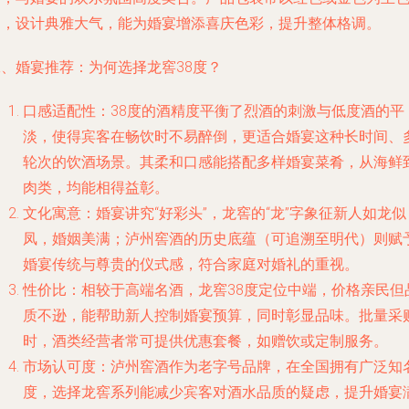
调，设计典雅大气，能为婚宴增添喜庆色彩，提升整体格调。
二、婚宴推荐：为何选择龙窖38度？
口感适配性：38度的酒精度平衡了烈酒的刺激与低度酒的平
淡，使得宾客在畅饮时不易醉倒，更适合婚宴这种长时间、
轮次的饮酒场景。其柔和口感能搭配多样婚宴菜肴，从海鲜
肉类，均能相得益彰。
文化寓意：婚宴讲究“好彩头”，龙窖的“龙”字象征新人如龙似
凤，婚姻美满；泸州窖酒的历史底蕴（可追溯至明代）则赋
婚宴传统与尊贵的仪式感，符合家庭对婚礼的重视。
性价比：相较于高端名酒，龙窖38度定位中端，价格亲民但
质不逊，能帮助新人控制婚宴预算，同时彰显品味。批量采
时，酒类经营者常可提供优惠套餐，如赠饮或定制服务。
市场认可度：泸州窖酒作为老字号品牌，在全国拥有广泛知
度，选择龙窖系列能减少宾客对酒水品质的疑虑，提升婚宴