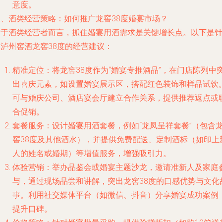
意度。
三、酒类经营策略：如何推广龙窖38度婚宴市场？
对于酒类经营者而言，抓住婚宴用酒需求是关键增长点。以下是
对泸州窖酒龙窖38度的经营建议：
精准定位：将龙窖38度作为“婚宴专推酒品”，在门店陈列中
出喜庆元素，如设置婚宴展示区，搭配红色装饰和样品试饮
可与婚庆公司、酒店宴会厅建立合作关系，提供推荐返点或
合促销。
套餐服务：设计婚宴用酒套餐，例如“龙凤呈祥套餐”（包含
窖38度及其他酒水），并提供免费配送、定制酒标（如印上
人的姓名或婚期）等增值服务，增强吸引力。
体验营销：举办品鉴会或婚宴主题沙龙，邀请准新人及家庭
与，通过现场品尝和讲解，突出龙窖38度的口感优势与文化
事。利用社交媒体平台（如微信、抖音）分享婚宴成功案例
提升口碑。