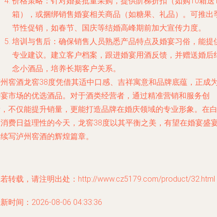
价格策略：针对婚宴批量采购，提供阶梯折扣（如购10箱送
箱），或捆绑销售婚宴相关商品（如糖果、礼品）。可推出
节性促销，如春节、国庆等结婚高峰期前加大宣传力度。
培训与售后：确保销售人员熟悉产品特点及婚宴习俗，能提
专业建议。建立客户档案，跟进婚宴用酒反馈，并赠送婚后
念小酒品，培养长期客户关系。
泸州窖酒龙窖38度凭借其适中口感、吉祥寓意和品牌底蕴，正成
婚宴市场的优选酒品。对于酒类经营者，通过精准营销和服务创
新，不仅能提升销量，更能打造品牌在婚庆领域的专业形象。在
酒消费日益理性的今天，龙窖38度以其平衡之美，有望在婚宴盛
中续写泸州窖酒的辉煌篇章。
若转载，请注明出处：http://www.cz5179.com/product/32.html
新时间：2026-08-06 04:33:36