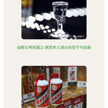
金醇古再拓疆土 陕西本土酒企的坚守与创新