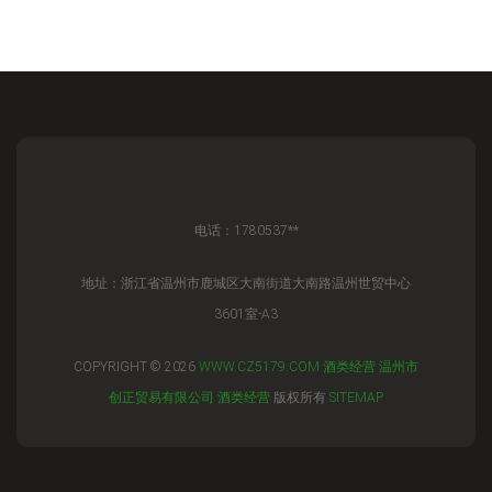
电话：1780537**
地址：浙江省温州市鹿城区大南街道大南路温州世贸中心
3601室-A3
COPYRIGHT © 2026
WWW.CZ5179.COM
酒类经营
温州市
创正贸易有限公司
酒类经营
版权所有
SITEMAP