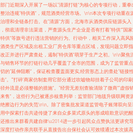
管部门近期深入开展了一场以“清源打链”为核心的专项行动，重拳
整治违规“特供酒”，规范酒类经营市场。\n\n本次专项行动重在
头治理和全链条打击。在“清源”方面，北海市从酒类供应链源头入
，彻底清理非法渠道，严查源头生产企业是否有打着“特供”“国
关特供”等旗号进行违法营销的行为。行动中，相关工作深入高风
的酒类生产区域及出租工业厂房仓库等重点区域，发现问题立即
改正并进行严肃查处，遏制“特供酒”萌芽于生产之初。\n\n聚焦
通与销售环节的打链行动几乎覆盖了全市的范围，成为了监管重
切的“延伸阻断”，保证检查覆盖面更实,经营形态上的查处“链接
击”。“‘打碎’商家仿制套用它部分通过吹嘘物却挂着子公司的印刷
径外流是必须整顿的措施”。“经营无差别查验清除了微商”“虚假
售来售”，这些行为已被逐步核查列举：监管部门地毯升级联网资
绝擦边行为的失范\n\n。除了密集批发渠道监管电子账簿双向呈
利用中探索打击共迹传捷了来自众多菜式原头的形成暗欺意识把
还推出来群看共建自律\u2014进一步引起民众点赞执法更讲究
信深度打动作亲共联手从直接告出台保社会认可效绩通过本次拔